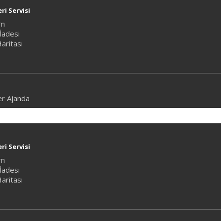
ri Servisi
im
İadesi
Haritası
er Ajanda
ri Servisi
im
İadesi
Haritası